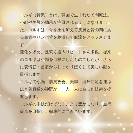
コルギ（骨気）とは、韓国で生まれた民間療法。
小顔や美脚の効果が注目されるようになりまし
た。コルギは、骨を圧を加えて皮膚と骨の間にあ
る血管やリンパ管を刺激して血流をアップさせま
す。
変化を求め、足繁く通うリピートさん多数。従来
のコルギは小顔を目標にしたものでしたが、さら
に表情筋・首肩からしっかりほぐして美しい顔を
目指します。
コルギで小顔、肌質改善、美脚。海外に足を運ぶ
ほど美容通の神野が、一人一人に合った技術を提
案します。
コルギの手技だけでなく、より豊かになり、血行
促進を目指し、徹底的に向き合います。