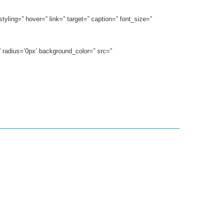
yling=” hover=” link=” target=” caption=” font_size=”
 radius=’0px’ background_color=” src=”