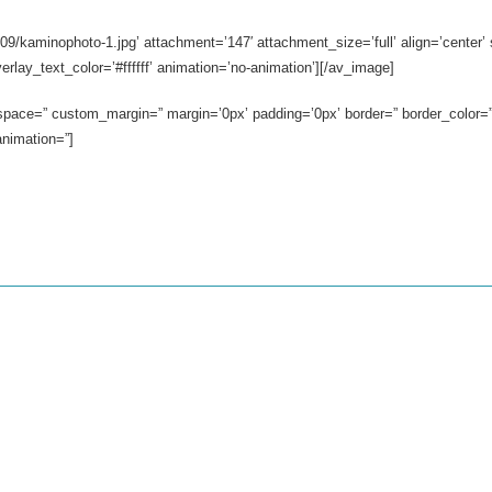
kaminophoto-1.jpg’ attachment=’147′ attachment_size=’full’ align=’center’ st
rlay_text_color=’#ffffff’ animation=’no-animation’][/av_image]
 space=” custom_margin=” margin=’0px’ padding=’0px’ border=” border_color=”
animation=”]