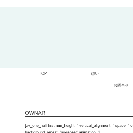
TOP
想い
お問合せ
OWNAR
[av_one_half first min_height=” vertical_alignment=” space=” 
background_repeat=’no-repeat’ animation=”]